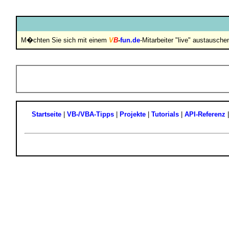
M�chten Sie sich mit einem
V
B
-
fun.de
-Mitarbeiter "live" austausch
Startseite
|
VB-/VBA-Tipps
|
Projekte
|
Tutorials
|
API-Referenz