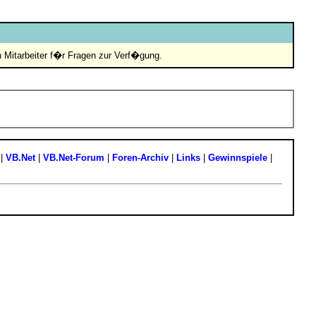
in Mitarbeiter f�r Fragen zur Verf�gung.
|
VB.Net
|
VB.Net-Forum
|
Foren-Archiv
|
Links
|
Gewinnspiele
|