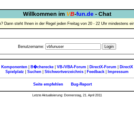
Willkommen im
V
B
-
fun.de
- Chat
en? Dann steht Ihnen in der Regel jeden Freitag von 20 - 22 Uhr mindestens e
Benutzername:
|
Komponenten
|
B�cherecke
|
VB-/VBA-Forum
|
DirectX-Forum
|
DirectX
Spielplatz
|
Suchen
|
Stichwortverzeichnis
|
Feedback
|
Impressum
Seite empfehlen
Bug-Report
Letzte Aktualisierung: Donnerstag, 21. April 2011